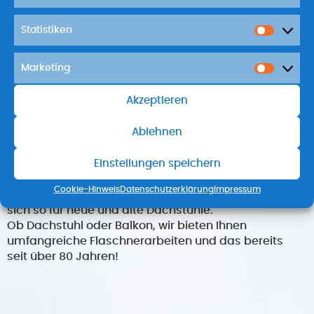
Statistiken
Statist
Marketing
Market
Akzeptieren
Ablehnen
Metallbedachungen aus Kupfer, Zink und
Aluminium sind wertbeständig und voll recyclebar.
Einstellungen speichern
Schützen Sie Ihre Immobilie und werten Sie sie auf.
Durch das geringe Eigengewicht sind
Cookie-Hinweis
Datenschutzerklärung
Impressum
Metallbedachungen flexibel einsetzbar und eignen
sich so für neue und alte Dachstühle.
Ob Dachstuhl oder Balkon, wir bieten Ihnen
umfangreiche Flaschnerarbeiten und das bereits
seit über 80 Jahren!